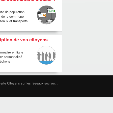
rte de population
e de la commune
eaux et transports ...
iption de vos citoyens
mualire en ligne
er personnalisé
léphone
erte Citoyens sur les réseaux sociaux :