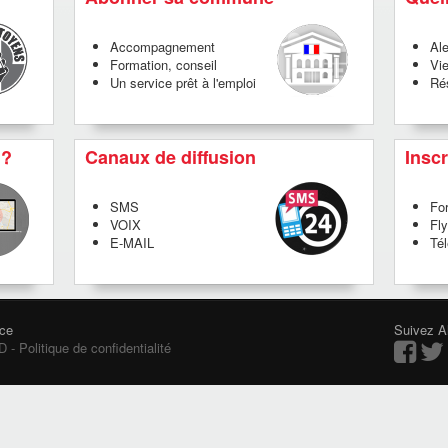
Accompagnement
Ale
Formation, conseil
Vi
Un service prêt à l'emploi
Rés
 ?
Canaux de diffusion
Inscr
SMS
For
VOIX
Fly
E-MAIL
Té
nce
Suivez Al
- Politique de confidentialité