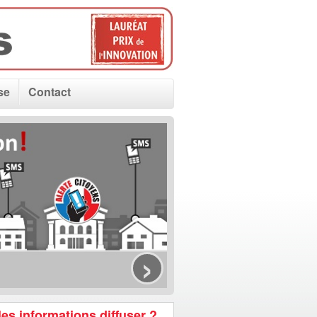
se
Contact
›
es informations diffuser ?